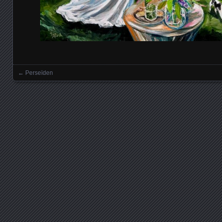
←
Perseïden
Posts navigation