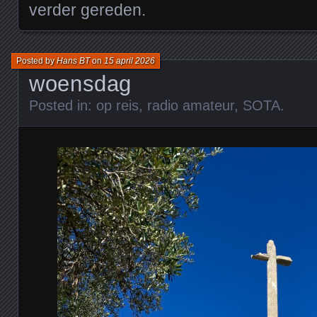
verder gereden.
Posted by
Hans BT
on
15 april 2026
woensdag
Posted in:
op reis
,
radio amateur
,
SOTA
.