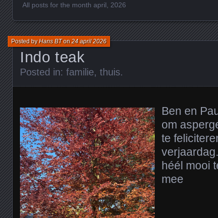
All posts for the month april, 2026
Posted by
Hans BT
on
24 april 2026
Indo teak
Posted in:
familie
,
thuis
.
Ben en Pau
om asperge
te feliciter
verjaardag
héél mooi 
mee