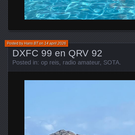
Posted by
Hans BT
on
14 april 2026
DXFC 99 en QRV 92
Posted in:
op reis
,
radio amateur
,
SOTA
.