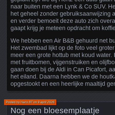
naar buiten met een Lynk & Co SUV. He
het geheel zonder gebruiksaanwijzing aa
en verder bemoeit deze auto zich overa
gaapt krijg je meteen opdracht om koffi
We hebben een Air B&B gehuurd net bui
Het zwembad lijkt op de foto veel groter
meer een grote hottub met koud water. E
met fruitbomen, vijgenstruiken en olijf
gaan doen bij de Aldi in Can Picafort, 
het eiland. Daarna hebben we de houtk
opgestookt en een heerlijke maaltijd g
Posted by
Hans BT
on
9 april 2026
Nog een bloesemplaatje