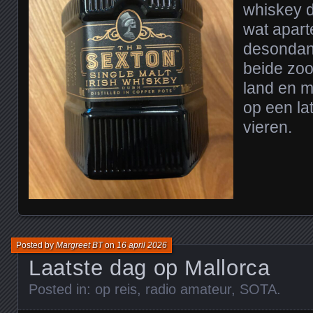
whiskey d
wat apar
desondan
beide zoon
land en m
op een l
vieren.
Posted by
Margreet BT
on
16 april 2026
Laatste dag op Mallorca
Posted in:
op reis
,
radio amateur
,
SOTA
.