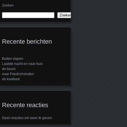
Zoeken
Zoeken
Recente berichten
Buiten slapen
Laatste nacht en naar huis
de beurs
naar Friedrichshafen
de koelkast
Recente reacties
Geen reacties om weer te geven.