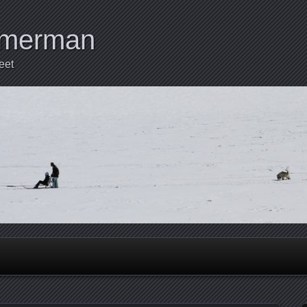
mmerman
eet